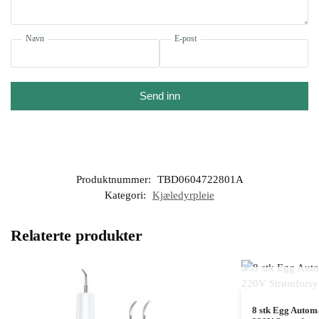
Navn
E-post
Send inn
Produktnummer:
TBD0604722801A
Kategori:
Kjæledyrpleie
Relaterte produkter
8 stk Egg Autom