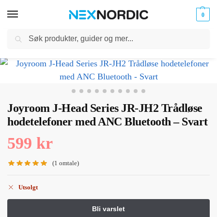
0
Søk
Kabler
ør til
Hjem
Hodetelefoner og Headset
on-ear hodetelefoner
Joyroom J-Head Series JR-JH2 Trådløse hodetelefoner med ANC Bluetooth – Svart
og
/
/
/
klokker
Ladere
Joyroom J-Head Series JR-JH2 Trådløse
hodetelefoner med ANC Bluetooth – Svart
599
kr
(
1
omtale)
Utsolgt