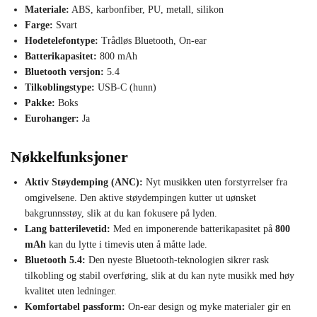
Materiale:
ABS, karbonfiber, PU, metall, silikon
Farge:
Svart
Hodetelefontype:
Trådløs Bluetooth, On-ear
Batterikapasitet:
800 mAh
Bluetooth versjon:
5.4
Tilkoblingstype:
USB-C (hunn)
Pakke:
Boks
Eurohanger:
Ja
Nøkkelfunksjoner
Aktiv Støydemping (ANC):
Nyt musikken uten forstyrrelser fra
omgivelsene. Den aktive støydempingen kutter ut uønsket
bakgrunnsstøy, slik at du kan fokusere på lyden.
Lang batterilevetid:
Med en imponerende batterikapasitet på
800
mAh
kan du lytte i timevis uten å måtte lade.
Bluetooth 5.4:
Den nyeste Bluetooth-teknologien sikrer rask
tilkobling og stabil overføring, slik at du kan nyte musikk med høy
kvalitet uten ledninger.
Komfortabel passform:
On-ear design og myke materialer gir en