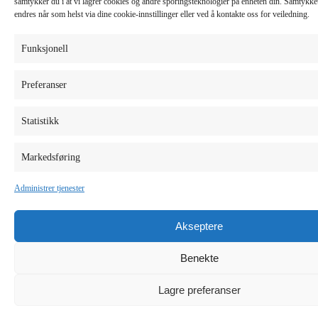
samtykker du i at vi lagrer cookies og andre sporingsteknologier på enheten din. Samtykket 
endres når som helst via dine cookie-innstillinger eller ved å kontakte oss for veiledning.
Funksjonell
Preferanser
Statistikk
Markedsføring
Administrer tjenester
Akseptere
Benekte
Lagre preferanser