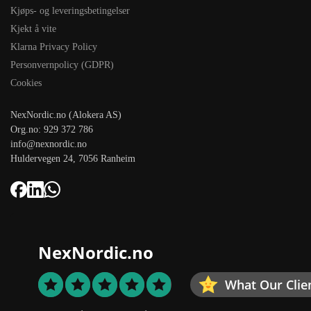
Kjøps- og leveringsbetingelser
Kjekt å vite
Klarna Privacy Policy
Personvernpolicy (GDPR)
Cookies
NexNordic.no (Alokera AS)
Org.no: 929 372 786
info@nexnordic.no
Huldervegen 24, 7056 Ranheim
NexNordic.no
What Our Clie