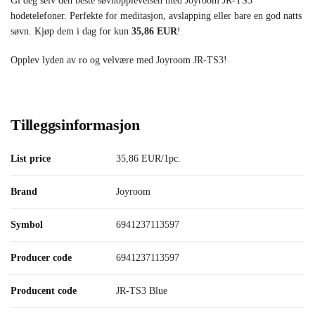
Gi deg selv den beste søvnopplevelsen med Joyroom JR-TS3
hodetelefoner. Perfekte for meditasjon, avslapping eller bare en god natts
søvn. Kjøp dem i dag for kun
35,86 EUR
!
Opplev lyden av ro og velvære med Joyroom JR-TS3!
Tilleggsinformasjon
List price
35,86 EUR/1pc.
Brand
Joyroom
Symbol
6941237113597
Producer code
6941237113597
Producent code
JR-TS3 Blue