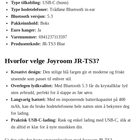
Type tilkobling:
USB-C (hunn)
Type hodetelefoner:
Trådløse Bluetooth in-ear
Bluetooth versjon:
5.3
Pakkeinnhold:
Boks
Euro hanger:
Ja
Varenummer:
6941237113597
Produsentkode:
JR-TS3 Blue
Hvorfor velge Joyroom JR-TS3?
Kreativt design:
Den stilige blå fargen gir et moderne og friskt
utseende som passer til enhver stil.
Overlegen lydkvalitet:
Med Bluetooth 5.3 får du krystallklar lyd
uten avbrudd, perfekt for å slappe av før søvn.
Langvarig batteri:
Med en imponerende batterikapasitet på 400
mAh, kan du bruke hodetelefonene hele natten uten å bekymre deg
for lading.
Praktisk USB-C-lading:
Rask og enkel lading med USB-C, slik at
du alltid er klar for å nyte musikken din.