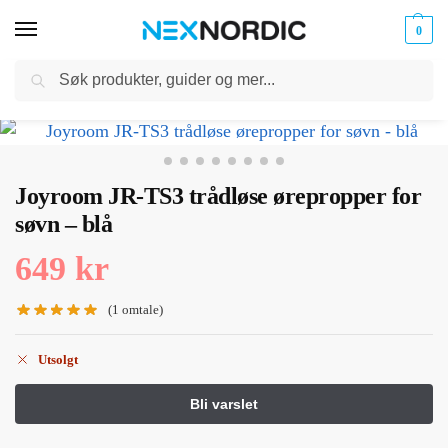
0
Søk
Kabler
ør til
Hjem
Hodetelefoner og Headset
In-ear hodetelefoner
Joyroom JR-TS3 trådløse ørepropper for søvn – blå
og
/
/
/
klokker
Ladere
Joyroom JR-TS3 trådløse ørepropper for
søvn – blå
649
kr
(
1
omtale)
Utsolgt