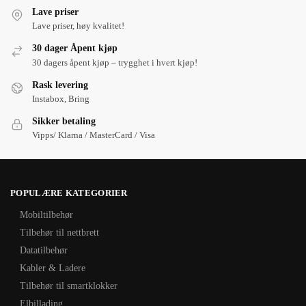
Lave priser
Lave priser, høy kvalitet!
30 dager Åpent kjøp
30 dagers åpent kjøp – trygghet i hvert kjøp!
Rask levering
Instabox, Bring
Sikker betaling
Vipps/ Klarna / MasterCard / Visa
POPULÆRE KATEGORIER
Mobiltilbehør
Tilbehør til nettbrett
Datatilbehør
Kabler & Ladere
Tilbehør til smartklokker
Elbillading