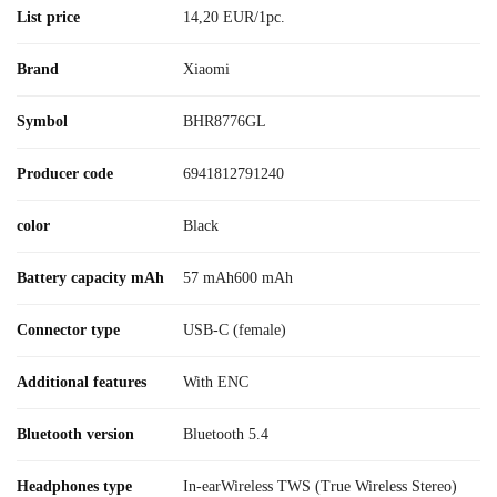
List price
14,20 EUR/1pc.
Brand
Xiaomi
Symbol
BHR8776GL
Producer code
6941812791240
color
Black
Battery capacity mAh
57 mAh600 mAh
Connector type
USB-C (female)
Additional features
With ENC
Bluetooth version
Bluetooth 5.4
Headphones type
In-earWireless TWS (True Wireless Stereo)