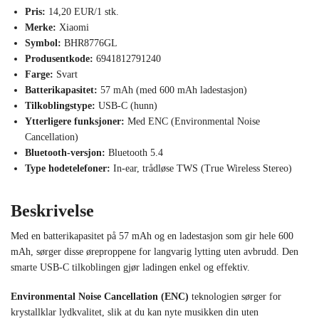
Pris:
14,20 EUR/1 stk.
Merke:
Xiaomi
Symbol:
BHR8776GL
Produsentkode:
6941812791240
Farge:
Svart
Batterikapasitet:
57 mAh (med 600 mAh ladestasjon)
Tilkoblingstype:
USB-C (hunn)
Ytterligere funksjoner:
Med ENC (Environmental Noise
Cancellation)
Bluetooth-versjon:
Bluetooth 5.4
Type hodetelefoner:
In-ear, trådløse TWS (True Wireless Stereo)
Beskrivelse
Med en batterikapasitet på 57 mAh og en ladestasjon som gir hele 600
mAh, sørger disse øreproppene for langvarig lytting uten avbrudd. Den
smarte USB-C tilkoblingen gjør ladingen enkel og effektiv.
Environmental Noise Cancellation (ENC)
teknologien sørger for
krystallklar lydkvalitet, slik at du kan nyte musikken din uten