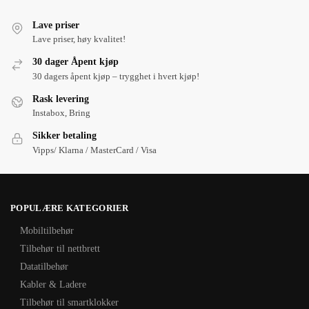
Lave priser
Lave priser, høy kvalitet!
30 dager Åpent kjøp
30 dagers åpent kjøp – trygghet i hvert kjøp!
Rask levering
Instabox, Bring
Sikker betaling
Vipps/ Klarna / MasterCard / Visa
POPULÆRE KATEGORIER
Mobiltilbehør
Tilbehør til nettbrett
Datatilbehør
Kabler & Ladere
Tilbehør til smartklokker