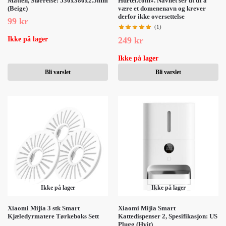
Matten, Størrelse: 530x380x2.5mm
Hurtel.com». Navnet ser ut til å
(Beige)
være et domenenavn og krever
derfor ikke oversettelse
99
kr
(1)
249
kr
Ikke på lager
Ikke på lager
Bli varslet
Bli varslet
Ikke på lager
Ikke på lager
Xiaomi Mijia 3 stk Smart
Xiaomi Mijia Smart
Kjæledyrmatere Tørkeboks Sett
Kattedispenser 2, Spesifikasjon: US
Plugg (Hvit)