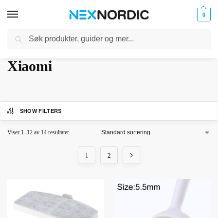
0
Søk
Kabler
ør til
Hjem
Xiaomi
og
/
klokker
Ladere
Xiaomi
SHOW FILTERS
Viser 1–12 av 14 resultater
1
2