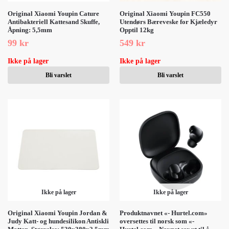
Original Xiaomi Youpin Cature
Original Xiaomi Youpin FC550
Antibakteriell Kattesand Skuffe,
Utendørs Bæreveske for Kjæledyr
Åpning: 5,5mm
Opptil 12kg
99
kr
549
kr
Ikke på lager
Ikke på lager
Bli varslet
Bli varslet
Ikke på lager
Ikke på lager
Original Xiaomi Youpin Jordan &
Produktnavnet «- Hurtel.com»
Judy Katt- og hundesilikon Antiskli
oversettes til norsk som «-