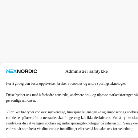
Administrer samtykke
For å gi deg den beste opplevelsen bruker vi cookies og andre sporingsteknologier.
Disse hjelper oss med å forbedre nettstedet, analysere bruk og tilpasse markedsføringen v
personlige annonser.
Vi bruker fire typer cookies: nødvendige, funksjonelle, analytiske og annonserings cooki
cookies er påkrevd for at nettstedet skal fungere og kan ikke deaktiveres. Ved å trykke «
samtykker du i at vi lagrer cookies og andre sporingsteknologier på enheten din. Samtykket 
endres når som helst via dine cookie-innstillinger eller ved å kontakte oss for veiledning.