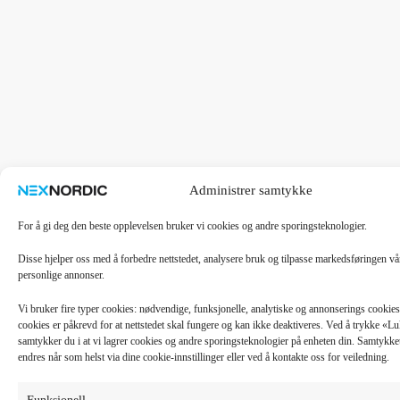
Administrer samtykke
For å gi deg den beste opplevelsen bruker vi cookies og andre sporingsteknologier.
Disse hjelper oss med å forbedre nettstedet, analysere bruk og tilpasse markedsføringen v
personlige annonser.
Vi bruker fire typer cookies: nødvendige, funksjonelle, analytiske og annonserings cooki
cookies er påkrevd for at nettstedet skal fungere og kan ikke deaktiveres. Ved å trykke «
samtykker du i at vi lagrer cookies og andre sporingsteknologier på enheten din. Samtykket 
endres når som helst via dine cookie-innstillinger eller ved å kontakte oss for veiledning.