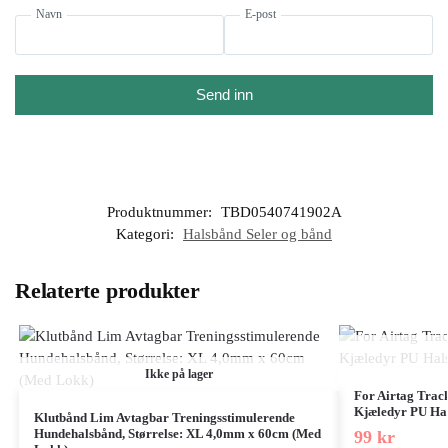
Navn
E-post
Send inn
Produktnummer:
TBD0540741902A
Kategori:
Halsbånd Seler og bånd
Relaterte produkter
Ikke på lager
For Airtag Track
Kjæledyr PU Hals
Klutbånd Lim Avtagbar Treningsstimulerende
Hundehalsbånd, Størrelse: XL 4,0mm x 60cm (Med
99
kr