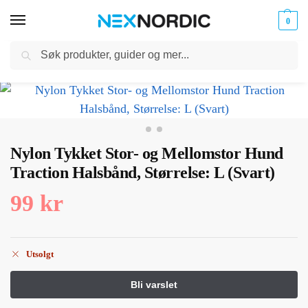
0
Søk
Kabler
ør til
Hjem
Dyreutstyr
Halsbånd Seler og bånd
Nylon Tykket Stor- og Mellomstor Hund Traction Halsbånd, Størrelse: L (Svart)
og
/
/
/
klokker
Ladere
Nylon Tykket Stor- og Mellomstor Hund
Traction Halsbånd, Størrelse: L (Svart)
99
kr
Utsolgt