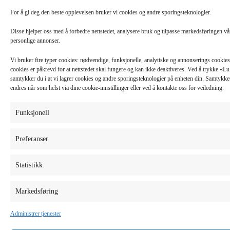
For å gi deg den beste opplevelsen bruker vi cookies og andre sporingsteknologier.
Disse hjelper oss med å forbedre nettstedet, analysere bruk og tilpasse markedsføringen v
personlige annonser.
Vi bruker fire typer cookies: nødvendige, funksjonelle, analytiske og annonserings cooki
cookies er påkrevd for at nettstedet skal fungere og kan ikke deaktiveres. Ved å trykke «
samtykker du i at vi lagrer cookies og andre sporingsteknologier på enheten din. Samtykket 
endres når som helst via dine cookie-innstillinger eller ved å kontakte oss for veiledning.
Funksjonell
Preferanser
Statistikk
Markedsføring
Administrer tjenester