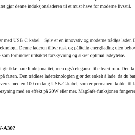
itet gjør denne induksjonsladeren til et must-have for moderne livsstil.
med USB-C-kabel – Sølv er en innovativ og moderne trådløs lader. Den
knologi. Denne laderen tilbyr rask og pålitelig energilading uten beho
som forhindrer utilsiktet forskyvning og sikrer optimal ladeytelse.
 gir ikke bare funksjonalitet, men også eleganse til ethvert rom. Den ko
på farten. Den trådløse ladeteknologien gjør det enkelt å lade, da du bar
eres med en 100 cm lang USB-C-kabel, som er permanent koblet til lad
orsyning med en effekt på 20W eller mer. MagSafe-funksjonen fungerer 
W-A30?