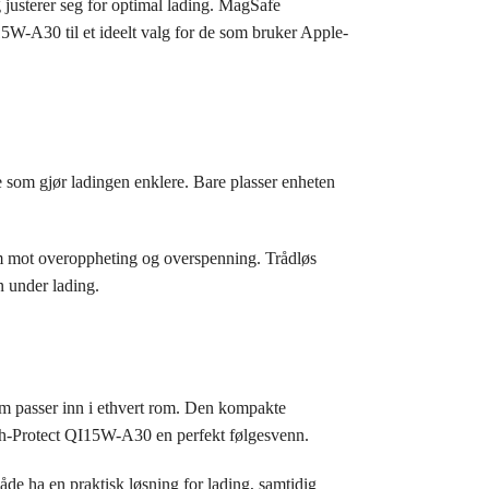
justerer seg for optimal lading. MagSafe
15W-A30 til et ideelt valg for de som bruker Apple-
 som gjør ladingen enklere. Bare plasser enheten
m mot overoppheting og overspenning. Trådløs
n under lading.
m passer inn i ethvert rom. Den kompakte
Tech-Protect QI15W-A30 en perfekt følgesvenn.
de ha en praktisk løsning for lading, samtidig