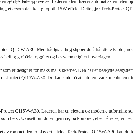
n sømløs ladeopplevelse. Laderen identifiserer automatisk enheten og 
ading, ettersom den kan gi opptil 15W effekt. Dette gjør Tech-Protect QI
otect QI15W-A30. Med trådløs lading slipper du å håndtere kabler, noe
løs lading gir både trygghet og bekvemmelighet i hverdagen.
som er designet for maksimal sikkerhet. Den har et beskyttelsessyste
Tech-Protect QI15W-A30. Du kan stole på at laderen ivaretar enheten di
ech-Protect QI15W-A30. Laderen har en elegant og moderne utforming so
or som helst. Uansett om du er hjemme, på kontoret, eller på reise, er 
kket av rommet den er plassert i. Med Tech-Protect QI15W-A30 kan du bå