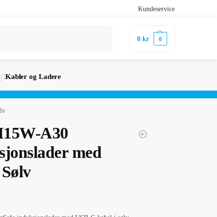
Kundeservice
Søk
0
kr
0
Kabler og Ladere
lv
QI15W-A30
sjonslader med
 Sølv