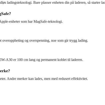
øs ladingsteknologi. Bare plasser enheten din på laderen, så starter la
gSafe?
Apple-enheter som har MagSafe-teknologi.
ot overoppheting og overspenning, noe som gir trygg lading.
W-A30 er 100 cm lang og permanent koblet til laderen.
merke?
er. Andre merker kan lades, men med redusert effektivitet.