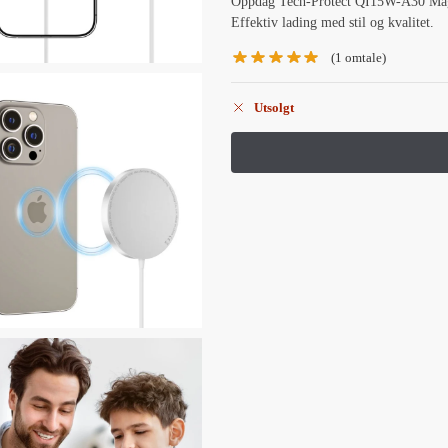
Oppdag Tech-Protect QI15W-A30 MagS
Effektiv lading med stil og kvalitet.
(
1
omtale)
Utsolgt