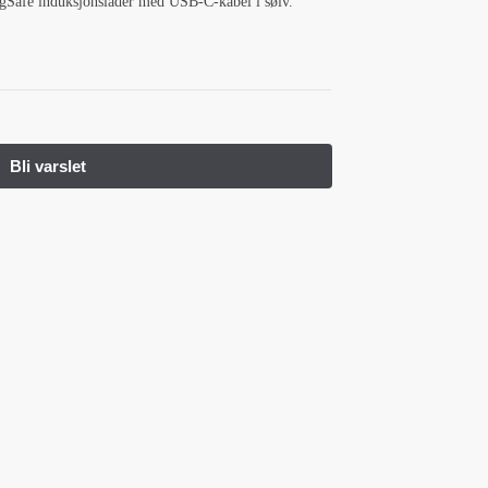
afe induksjonslader med USB-C-kabel i sølv.