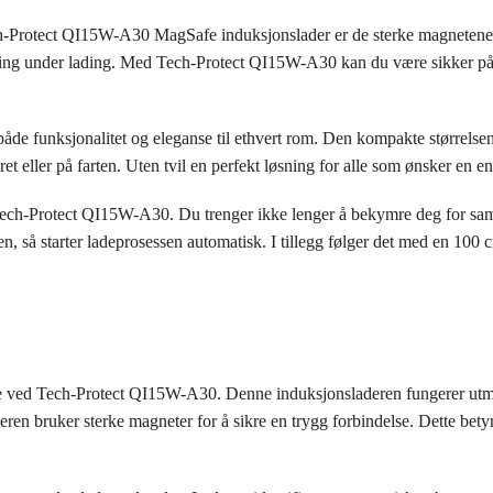
rotect QI15W-A30 MagSafe induksjonslader er de sterke magnetene som
obling under lading. Med Tech-Protect QI15W-A30 kan du være sikker på at
 både funksjonalitet og eleganse til ethvert rom. Den kompakte størrels
t eller på farten. Uten tvil en perfekt løsning for alle som ønsker en en
Tech-Protect QI15W-A30. Du trenger ikke lenger å bekymre deg for samm
eren, så starter ladeprosessen automatisk. I tillegg følger det med en 
e ved Tech-Protect QI15W-A30. Denne induksjonsladeren fungerer utm
ren bruker sterke magneter for å sikre en trygg forbindelse. Dette betyr