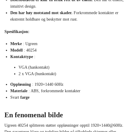
intuitivt design.
Den har høy motstand mot skader.
Forkrommede kontakter er
ekstremt holdbare og beskytter mot rust.
Spesifikasjon:
Merke
: Ugreen
Modell
: 40254
Kontakttype
:
VGA (hankontakt)
2 x VGA (hunkontakt)
Oppløsning
: 1920×1440 60Hz
Materiale
: ABS, forkrommede kontakter
Svart
farge
En fenomenal bilde
Ugreen 40254 splitteren støtter oppløsninger opptil 1920×1440@60Hz.
Den garanterer klare og tydelige bilder på tilkoblede skjermer eller