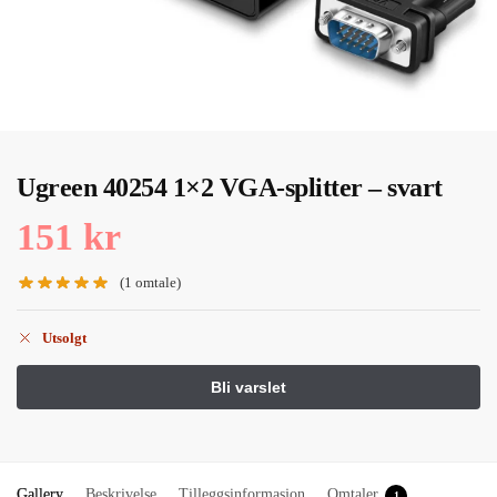
Ugreen 40254 1×2 VGA-splitter – svart
151
kr
(
1
omtale)
Utsolgt
Gallery
Beskrivelse
Tilleggsinformasjon
Omtaler
1