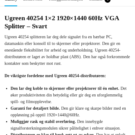
Ugreen 40254 1×2 1920×1440 60Hz VGA
Splitter – Svart
Ugreen 40254 splitteren lar deg dele signalet fra en bærbar PC,
datamaskin eller konsoll til to skjermer eller projektorer. Den gir en
enestående fleksibilitet for arbeid og underholdning. Ugreen 40254-
distributøren er laget av holdbar plast (ABS). Den har også forkrommede
kontakter som beskytter mot rust.
De viktigste fordelene med Ugreen 40254-distributøren:
Den lar deg koble to skjermer eller projektorer til én enhet.
Det
øker produktiviteten din betydelig eller gir deg en uforglemmelig
spill- og filmopplevelse.
Garanti for detaljert bilde.
Den gir klare og skarpe bilder med en
oppløsning på opptil 1920×1440@60Hz.
Muliggjør rask og stabil overføring.
Den innebygde
signalforsterkningsmodulen sikrer pålitelighet i enhver situasjon.
Distributøren er klar til bruk rett ut av esken.
Den har et enkelt,