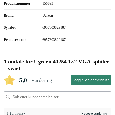
Produktnummer
156893
Brand
Ugreen
Symbol
6957303829187
Producer code
6957303829187
1 omtale for
Ugreen 40254 1×2 VGA-splitter
– svart
5,0
Vurdering
Legg til en anmeldelse
1-1 of 1 review