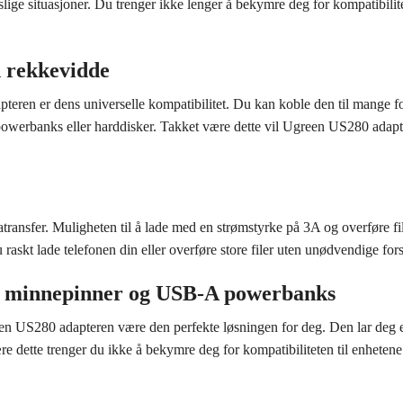
ige situasjoner. Du trenger ikke lenger å bekymre deg for kompatibili
n rekkevidde
ren er dens universelle kompatibilitet. Du kan koble den til mange for
owerbanks eller harddisker. Takket være dette vil Ugreen US280 adapte
ransfer. Muligheten til å lade med en strømstyrke på 3A og overføre fil
raskt lade telefonen din eller overføre store filer uten unødvendige fors
 minnepinner og USB-A powerbanks
n US280 adapteren være den perfekte løsningen for deg. Den lar deg e
 dette trenger du ikke å bekymre deg for kompatibiliteten til enhetene