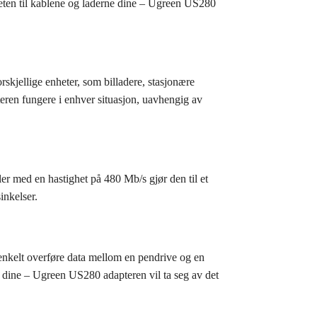
teten til kablene og laderne dine – Ugreen US280
skjellige enheter, som billadere, stasjonære
ren fungere i enhver situasjon, uavhengig av
er med en hastighet på 480 Mb/s gjør den til et
inkelser.
nkelt overføre data mellom en pendrive og en
 dine – Ugreen US280 adapteren vil ta seg av det