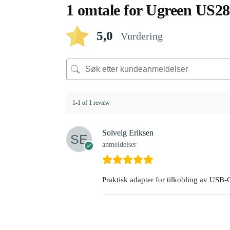
1 omtale for
Ugreen US280
5,0
Vurdering
1-1 of 1 review
Solveig Eriksen
anmeldelser
Praktisk adapter for tilkobling av USB-