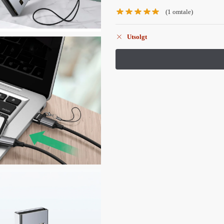
(
1
omtale)
Utsolgt