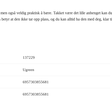
n også veldig praktisk å bære. Takket være det lille anhenget kan du en
yr at den ikke tar opp plass, og du kan alltid ha den med deg, klar til
137229
Ugreen
6957303855681
6957303855681