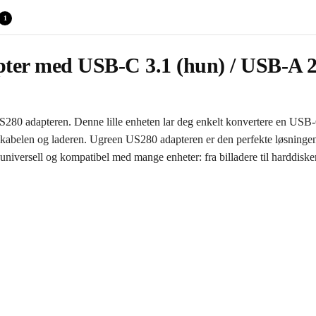
1
ter med USB-C 3.1 (hun) / USB-A 2.
S280 adapteren. Denne lille enheten lar deg enkelt konvertere en USB
lom kabelen og laderen. Ugreen US280 adapteren er den perfekte løsnin
niversell og kompatibel med mange enheter: fra billadere til harddisker