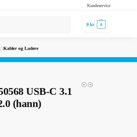
Kundeservice
Søk
0
kr
0
Kabler og Ladere
50568 USB-C 3.1
2.0 (hann)