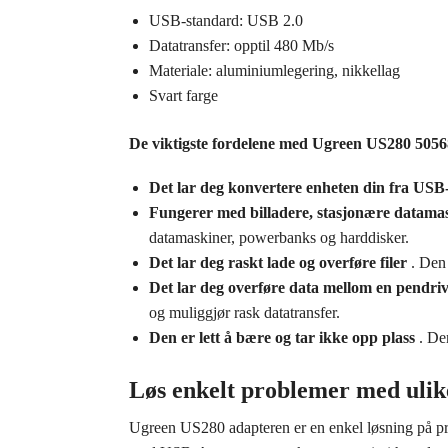
USB-standard: USB 2.0
Datatransfer: opptil 480 Mb/s
Materiale: aluminiumlegering, nikkellag
Svart farge
De viktigste fordelene med Ugreen US280 5056
Det lar deg konvertere enheten din fra USB
Fungerer med billadere, stasjonære datam
datamaskiner, powerbanks og harddisker.
Det lar deg raskt lade og overføre filer
. Den 
Det lar deg overføre data mellom en pendri
og muliggjør rask datatransfer.
Den er lett å bære og tar ikke opp plass
. Den
Løs enkelt problemer med ulik
Ugreen US280 adapteren er en enkel løsning på pr