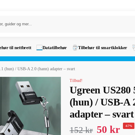
ehør til nettbrett
Datatilbehør
Tilbehør til smartklokker
 (hun) / USB-A 2.0 (hann) adapter – svart
Tilbud!
Ugreen US280 
(hun) / USB-A 
adapter – svart
50
kr
-67%
152
kr