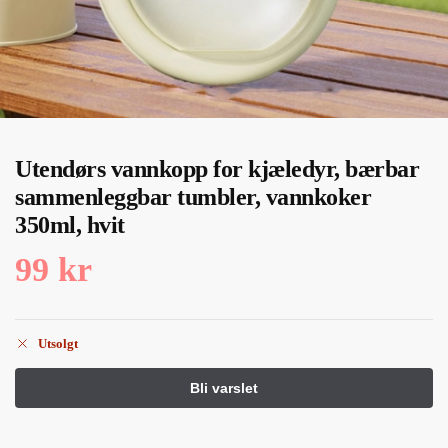
Utendørs vannkopp for kjæledyr, bærbar
sammenleggbar tumbler, vannkoker
350ml, hvit
99
kr
Utsolgt