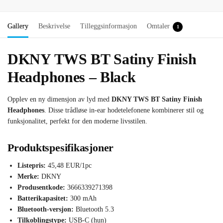
Gallery
Beskrivelse
Tilleggsinformasjon
Omtaler
1
DKNY TWS BT Satiny Finish
Headphones – Black
Opplev en ny dimensjon av lyd med
DKNY TWS BT Satiny Finish
Headphones
. Disse trådløse in-ear hodetelefonene kombinerer stil og
funksjonalitet, perfekt for den moderne livsstilen.
Produktspesifikasjoner
Listepris:
45,48 EUR/1pc
Merke:
DKNY
Produsentkode:
3666339271398
Batterikapasitet:
300 mAh
Bluetooth-versjon:
Bluetooth 5.3
Tilkoblingstype:
USB-C (hun)