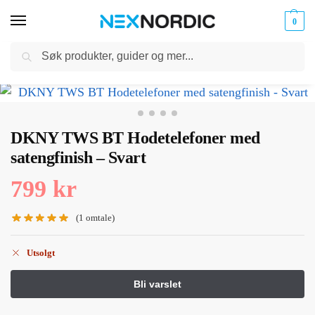
0
Søk
Kabler
ør til
Hjem
Hodetelefoner og Headset
In-ear hodetelefoner
DKNY TWS BT Hodetelefoner med satengfinish – Svart
og
/
/
/
klokker
Ladere
DKNY TWS BT Hodetelefoner med
satengfinish – Svart
799
kr
(
1
omtale)
Utsolgt