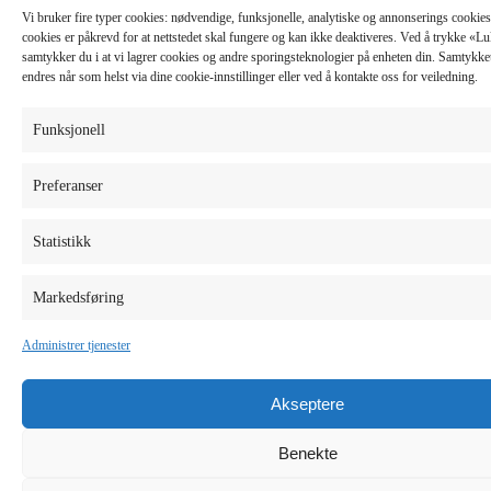
Vi bruker fire typer cookies: nødvendige, funksjonelle, analytiske og annonserings cooki
cookies er påkrevd for at nettstedet skal fungere og kan ikke deaktiveres. Ved å trykke «
samtykker du i at vi lagrer cookies og andre sporingsteknologier på enheten din. Samtykket 
endres når som helst via dine cookie-innstillinger eller ved å kontakte oss for veiledning.
Funksjonell
Preferanser
Statistikk
Markedsføring
Administrer tjenester
Akseptere
Benekte