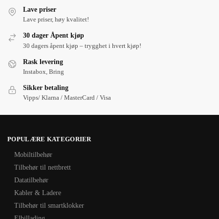
Lave priser
Lave priser, høy kvalitet!
30 dager Åpent kjøp
30 dagers åpent kjøp – trygghet i hvert kjøp!
Rask levering
Instabox, Bring
Sikker betaling
Vipps/ Klarna / MasterCard / Visa
POPULÆRE KATEGORIER
Mobiltilbehør
Tilbehør til nettbrett
Datatilbehør
Kabler & Ladere
Tilbehør til smartklokker
Elbillading