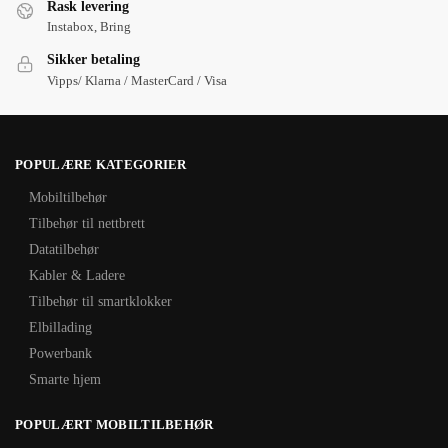
Rask levering
Instabox, Bring
Sikker betaling
Vipps/ Klarna / MasterCard / Visa
POPULÆRE KATEGORIER
Mobiltilbehør
Tilbehør til nettbrett
Datatilbehør
Kabler & Ladere
Tilbehør til smartklokker
Elbillading
Powerbank
Smarte hjem
POPULÆRT MOBILTILBEHØR