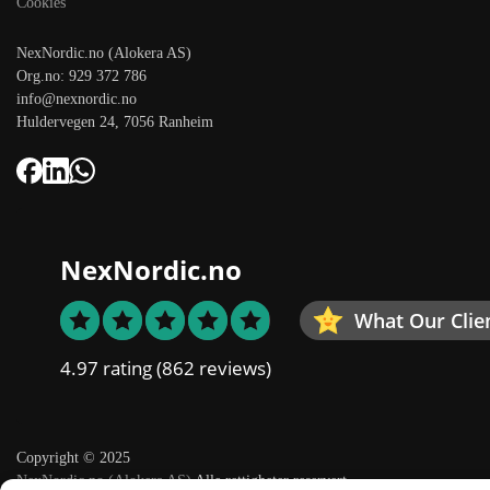
Cookies
NexNordic.no (Alokera AS)
Org.no: 929 372 786
info@nexnordic.no
Huldervegen 24, 7056 Ranheim
NexNordic.no
What Our Clie
4.97 rating
(862 reviews)
Copyright © 2025
NexNordic.no (Alokera AS)
Alle rettigheter reservert.